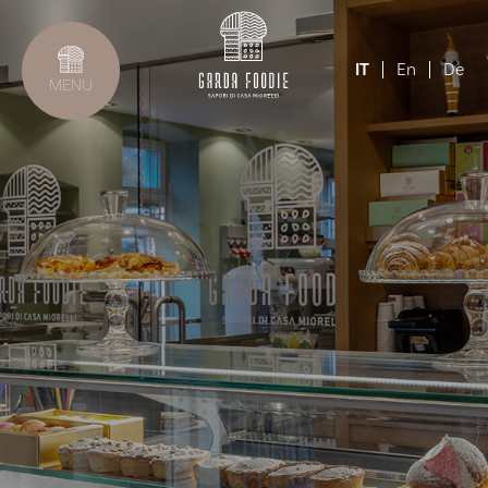
IT
En
De
MENU