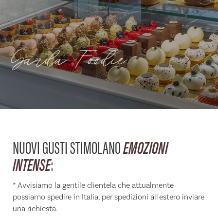
Garda Foodie
NUOVI GUSTI STIMOLANO
EMOZIONI
INTENSE
:
* Avvisiamo la gentile clientela che attualmente
possiamo spedire in Italia, per spedizioni all'estero inviare
una richiesta.