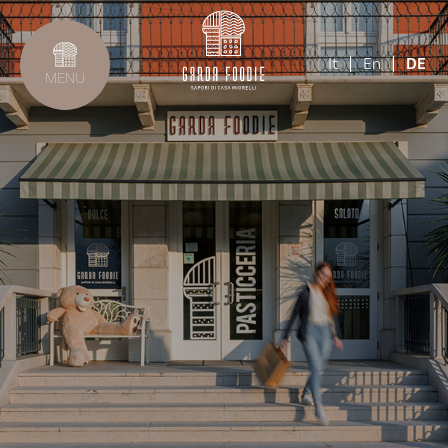
It
En
DE
MENU