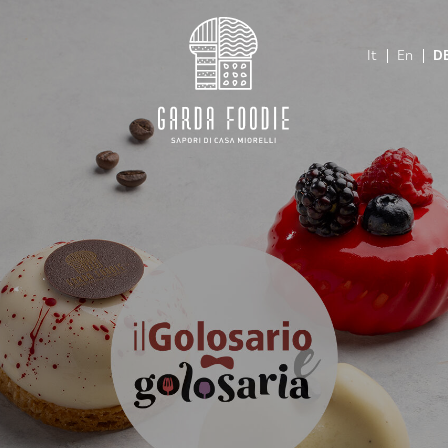
It
En
D