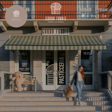
IT
En
De
MENU