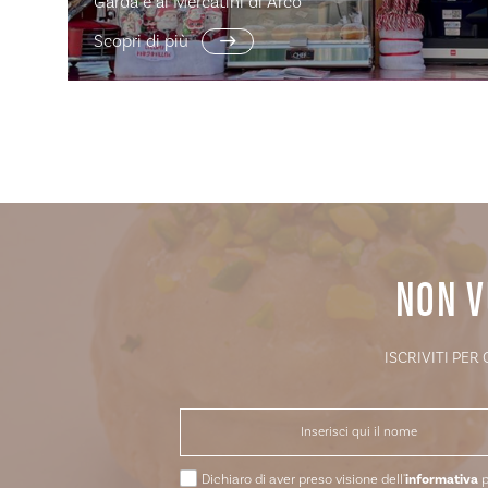
Garda e ai Mercatini di Arco
Scopri di più
NON V
ISCRIVITI PER
Dichiaro di aver preso visione dell'
informativa
p