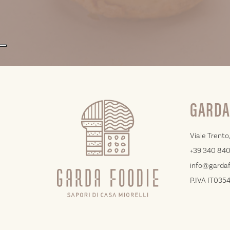
GARDA
Viale Trento,
+39 340 84
info@gardaf
P.IVA IT03