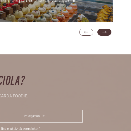
vento del portale tedesco Gardasee.de
È
S
CIOLA?
 GARDA FOODIE.
list e attività correlate.
*