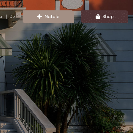
Natale
Shop
En
De