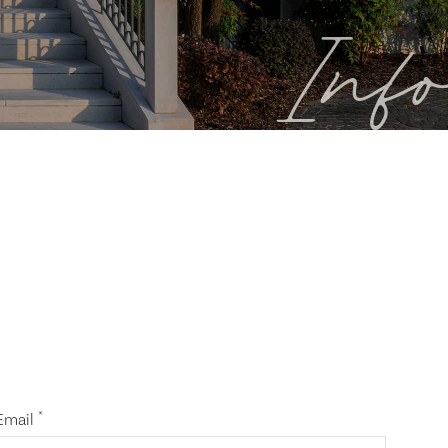
Info
*
Email