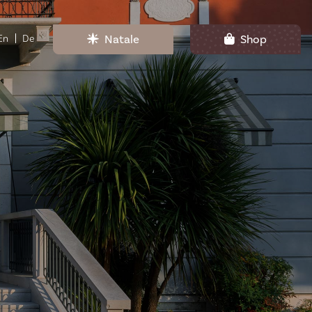
Natale
Shop
En
De