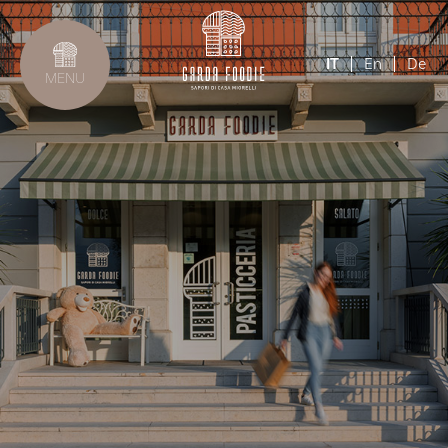
IT
En
De
MENU