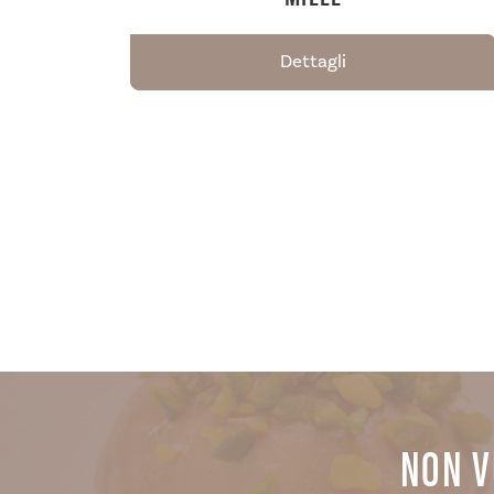
Dettagli
NON V