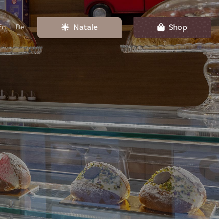
Natale
Shop
En
De