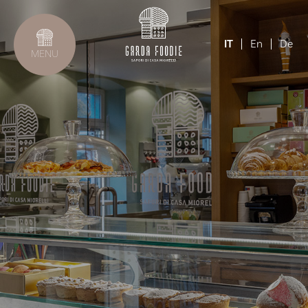
IT
En
De
MENU