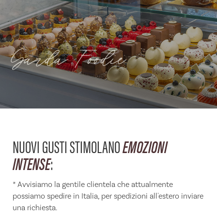
Garda Foodie
NUOVI GUSTI STIMOLANO
EMOZIONI
INTENSE
:
* Avvisiamo la gentile clientela che attualmente
possiamo spedire in Italia, per spedizioni all'estero inviare
una richiesta.