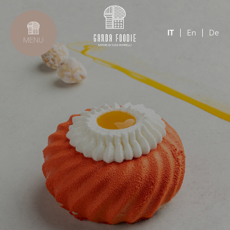
IT
En
De
MENU